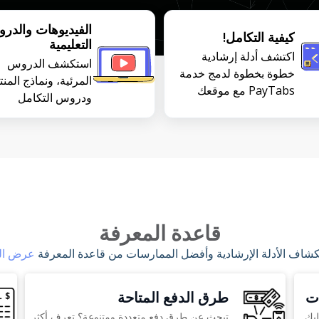
الفيديوهات والدر
كيفية التكامل!
التعليمية
اكتشف أدلة إرشادية
استكشف الدروس
خطوة بخطوة لدمج خدمة
المرئية، ونماذج المن
PayTabs مع موقعك
ودروس التكامل
الإلكتروني أو تطبيقك أو
لمساعدتك على الاست
منصتك — سواءً من خلال
القصوى من خدمة
الإضافات (Plugins)، أو
PayTabs.
واجهات برمجة التطبيقات
(APIs)، أو حِزم تطوير
البرمجيات (SDKs).
قاعدة المعرفة
شاف الأدلة الإرشادية وأفضل الممارسات من قاعدة المعرفة
عرض ال
ات
طرق الدفع المتاحة
ى؟ إليك
تبحث عن طرق دفع متعددة ومتنوعة؟ تعرف أكثر