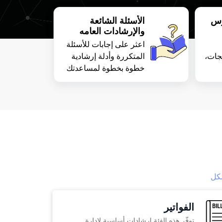
وس
الأسئلة الشائعة
والإرشادات العامه
اعثر على إجابات للأسئلة
تجات،
المتكررة وأدلة إرشادية
خطوة بخطوة لمساعدتك
فادة
على استخدام خدمة
PayTabs بثقة.
كل
الفواتير
توفّر هذه الفئة إرشادات أساسية لإدارة