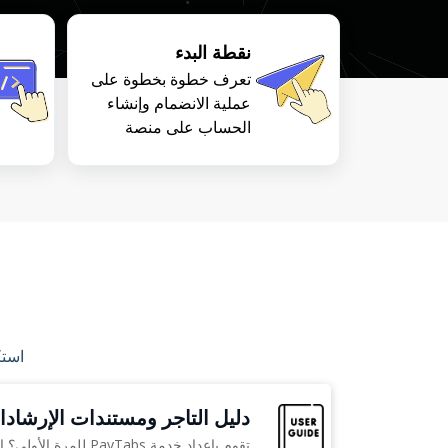
نقطة البدء
تعرف خطوة بخطوة على
عملية الانضمام وإنشاء
الحساب على منصة
PayTabs. وتشمل
إرشادات أساسية حول
التسجيل، والدخول إلى
لوحة التحكم، ومتطلبات
مستندات اعرف عميلك
(KYC)، إضافة إلى شرح
آلية عمل عمليات الدفع
وفهم مسارها بشكل
واضح.
استك
دليل التاجر ومستندات الإرشاد
تقوم بإعداد خدمة PayTabs للمرة الأول