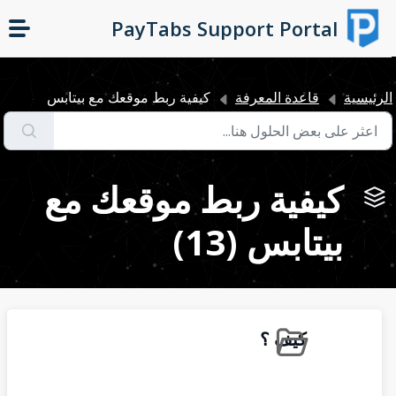
التخطّي إلى المحتوى الرئيسي
PayTabs Support Portal
لرئيسية
قاعدة المعرفة
كيفية ربط موقعك مع بيتابس
كيفية ربط موقعك مع
بيتابس (13)
كيف ؟