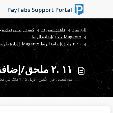
التخطّي إلى المحتوى الرئيسي
PayTabs Support Portal
الرئيسية
قاعدة المعرفة
كيفية ربط موقعك مع 
Magento ملحق/إضافة الربط
١١ .٢ ملحق/إضافة الربط Magento | إدارة طريقة الدفع
١١ .٢ ملحق/إضافة الربط Magento | إدارة طريقة الدفع
تم التعديل في الأثنين, أبريل 15, 2024 في 5:52 م