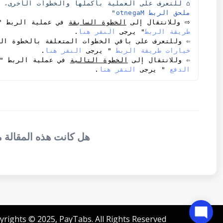
⌂ للتعرف على العملية بأكملها والخطوات الأخرى، ي
ملحق الربط Magento
"
⇨
 وللانتقال إلى 
الخطوة السابقة
 في عملية الربط "
طريقة الربط
" يرجى 
النقر هنا
.
⇦ وللتعرف على باقي الخطوات المتعلقة بالخطوة ال
خيارات طريقة الربط
 " يرجى 
النقر هنا
.  
⇦ وللانتقال إلى 
الخطوة التالية
 في عملية الربط "
الدفع
 " يرجى 
النقر هنا
.  
هل كانت هذه المقالة 
yrights © 2025, PayTabs. All Rights Reserved.