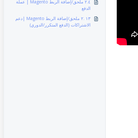
٢.٤ ملحق/إضافة الربط Magento | عملة
الدفع
١٣ .٢ ملحق/إضافة الربط Magento |دعم
الاشتراكات (الدفع المتكرر/الدوري)