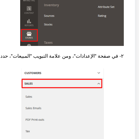
٢- في صفحة "الإعدادات"، ومن علامة التبويب "المبيعات"، حدد عنصر من القائمة "طرق الدفع".