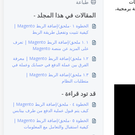
ات
طباعة
 برمجية،
المقالات في هذا المجلد -
الخطوة ١ -ملحق/إضافة الربط Magento |
كيفية تثبيت وتفعيل طريقة الربط
١ .١ ملحق/إضافة الربط Magento | تعرف
على المزيد عن منصة Magento
١.٢ ملحق/إضافة الربط Magento | معرفة
الفرق بين عملة الدفع في حسابك وعملة في
صفحة الدفع
١.٣ ملحق/إضافة الربط Magento |
متطلبات النظام
قد تود قراءة -
الخطوة ٤ - ملحق/إضافة الربط Magento |
كيف يتم قبول عملية الدفع من طرف بيتابس
الخطوة ٥ -ملحق/إضافة الربط Magento |
كيفية استقبال والتعامل مع المعلومات
المُرسلة أثناء عملية الدفع