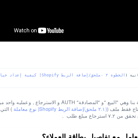
الخطوة ٢ -ملحق/إضافة الربط Shopify| كيفية إعدا
نية (
هناك ثلاثة انوع من العمليات التي توفرها بوابة الدفع الخاصة بنا وهي "البيع "و "المصادقة" AUTH و الاسترجاع ,
(٢.١ ملحق/إضافة الربط Shopify| نوع معاملة
) التي 
اع مبلغ طلب .
امل مع تفاصيل بطاقة العملاء؟