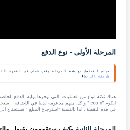
المرحلة الأولى - نوع الدفع
سيتم التعامل مع هذه المرحلة بشكل عملي في الخطوة الثا
طريقة الربط
)
ايكوم "ecom " و كل منهم مدعومه لدينا في الإضافه . ستحتاج فقط ملف (
في هذه النقطة . اما بالنسبة "استرجاع المبلغ " فستحتاج الى تحقق من ٧.٢ استرج
المرحلة الثانية -
كيف ستقومون بقبول والتع