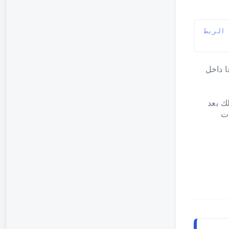
 الخطوة ٣ -ملحق/إضافة الربط 
ا داخل
ك بعد
ات