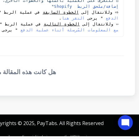
⌂ للتعرف على العملية بأكملها والخطوات الأخرى، ي
إضافة/ملحق الربط  Shopify
"

⇨
 وللانتقال إلى 
الخطوة السابقة
 في عملية الربط "
الدفع
 " يرجى 
النقر هنا
. 
⇦ وللانتقال إلى 
الخطوة التالية
 في عملية الربط "
مع المعلومات المُرسلة أثناء عملية الدفع
 " يرجى 
هل كانت هذه المقالة 
yrights © 2025, PayTabs. All Rights Reserved.
e and power financial inclusion across the MENA region.