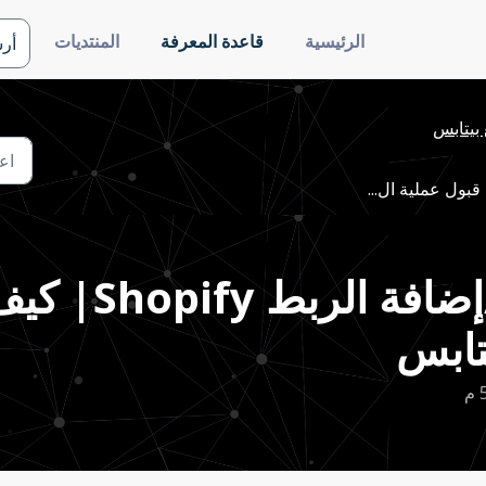
الرئيسية
قاعدة المعرفة
المنتديات
أر
بيتابس
الخطوة ٤ -ملح
تابس