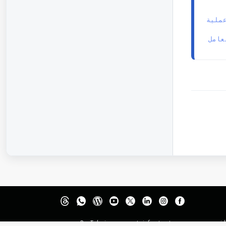
 كيفية ربط 
الخطوة ٣- ملحق/إضافة الربط Shopify | كيفية إنشاء طلب عملية 
الخطوة ٥ -ملحق/إضافة الربط Shopify| كيفية استقبال والتعامل 
PayTabs is a payments infrastructure company providing