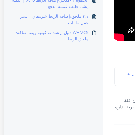
إنشاء طلب عملية الدفع
٣.١ ملحق/إضافة الربط شوبيفاي | سير
عمل طلبات
WHMCS دليل إرشادات كيفية ربط إضافة/
ملحق الربط
د خيارات
 وعمليه واحد من فئة
تريد ادارة