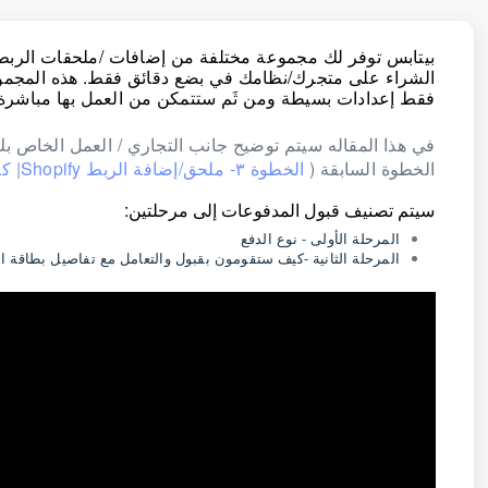
بيتابس توفر لك مجموعة مختلفة من إضافات /ملحقات الربط ا
الشراء على متجرك/نظامك في بضع دقائق فقط. هذه المجموع
فقط إعدادات بسيطة ومن ثَم ستتمكن من العمل بها مباشرة
في هذا المقاله سيتم توضيح جانب التجاري / العمل الخاص بك 
الخطوة السابقة (
الخطوة ٣- ملحق/إضافة الربط Shopify| كيفية إنشاء طلب عملية الدفع
سيتم تصنيف قبول المدفوعات إلى مرحلتين:
المرحلة الأولى - نوع الدفع
المرحلة الثانية -كيف ستقومون بقبول والتعامل مع تفاصيل بطاقة ال