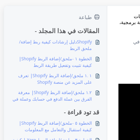
ات
طباعة
 برمجية،
المقالات في هذا المجلد -
 في
Shopifyدليل إرشادات كيفية ربط إضافة/
ملحق الربط
الخطوة ١ -ملحق/إضافة الربط Shopify|
كيفية تثبيت وتفعيل طريقة الربط
١ .١ ملحق/إضافة الربط Shopify| تعرف
على المزيد عن منصة Shopify
١.٢ ملحق/إضافة الربط Shopify| معرفة
الفرق بين عملة الدفع في حسابك وعملة في
صفحة الدفع
قد تود قراءة -
الخطوة ٥ -ملحق/إضافة الربط Shopify|
كيفية استقبال والتعامل مع المعلومات
المُرسلة أثناء عملية الدفع
الخطوة ٣ -ملحق/إضافة الربط Xero | كيفية