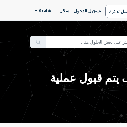
تسجيل الدخول
سجّل
Arabic
سل تذكرة
ق/إضافة الربط Shopify| كيف يتم قبول عملية