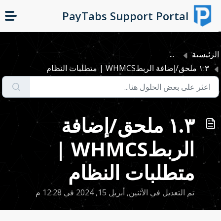
التخطّي إلى المحتوى الرئيسي
PayTabs Support Portal
لرئيسية
...
١.٣ ملحق/إضافة الربطWHMCS | متطلبات النظام
١.٣ ملحق/إضافة
الربطWHMCS |
متطلبات النظام
تم التعديل في الأثنين, أبريل 15, 2024 في 12:28 م