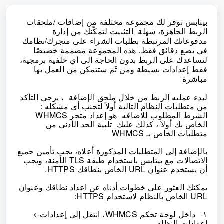
بيتابس توفر لك مجموعة مختلفة من إضافات /ملحقات
الربط الجاهزة، سهلة التثبيت لتمكّنك من إدارة
مدفوعاتك المرتبطة بطلبات الشراء على متجرك/نظامك
في بضع دقائق فقط. هذه المجموعة مصممة خصيصًا
لنساعدك على الربط بدون الحاجة الى أي خلفية برمجية،
فقط إعدادات بسيطة ومن ثَم ستتمكن من العمل بها
مباشرة
لبدء عمليه الربط من خلال ملحق الإضافة ، يرجى التأكد
من متطلبات النظام التالية أولاً لتجنب أي مشكله :
الشرط المطلوب للاضافه هو إعداد متجر WHMCS
الخاص بك أولاََ ، كذلك عليك تلبية الحد الأدنى من
متطلبات الخاص بـ WHMCS
بالإضافة إلى المتطلبات المذكورة أعلاه، يجب تأمين جميع
الاتصالات مع بيتابس باستخدام طبقة TLS الآمنة، ويجب
أن يستخدم عنوان URL الخاص بنطاقك HTTPS.
يمكنك العثور على خطوات أدناه عن اعداد نطاقك وعنوان
URL الخاص بالنظام لاستخدام HTTPS:
١- داخل لوحة تحكم WHMCS، انتقل إلى إعدادات->
إعدادات النظام