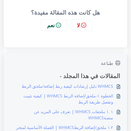
هل كانت هذه المقالة مفيدة؟
لا
نعم
طباعة
المقالات في هذا المجلد -
WHMCS دليل إرشادات كيفية ربط إضافة/ملحق الربط
الخطوة ١-ملحق/إضافة الربط WHMCS | كيفية تثبيت
وتفعيل طريقة الربط
١ .١ ملحقات WHMCS | تعرف على المزيد عن
منصةWHMCS
١.٢ ملحق/إضافة الربطWHMCS | العملة الأساسية لمتجر