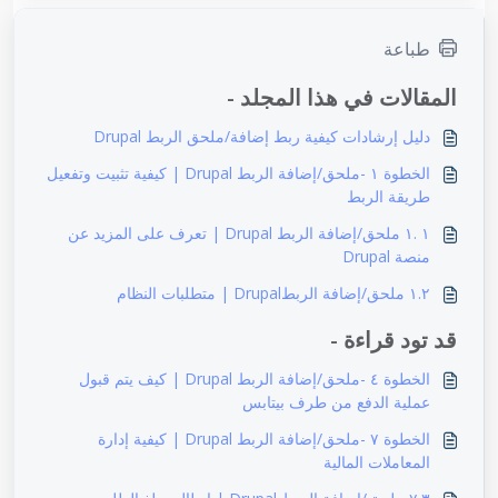
طباعة
المقالات في هذا المجلد -
دليل إرشادات كيفية ربط إضافة/ملحق الربط Drupal
الخطوة ١ -ملحق/إضافة الربط Drupal | كيفية تثبيت وتفعيل
طريقة الربط
١ .١ ملحق/إضافة الربط Drupal | تعرف على المزيد عن
منصة Drupal
١.٢ ملحق/إضافة الربطDrupal | متطلبات النظام
قد تود قراءة -
الخطوة ٤ -ملحق/إضافة الربط Drupal | كيف يتم قبول
عملية الدفع من طرف بيتابس
الخطوة ٧ -ملحق/إضافة الربط Drupal | كيفية إدارة
المعاملات المالية