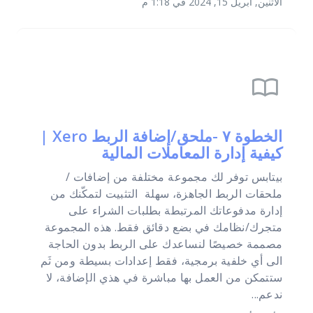
الأثنين, أبريل 15, 2024 في 1:18 م
import_contacts
الخطوة ٧ -ملحق/إضافة الربط Xero |
كيفية إدارة المعاملات المالية
بيتابس توفر لك مجموعة مختلفة من إضافات /
ملحقات الربط الجاهزة، سهلة التثبيت لتمكّنك من
إدارة مدفوعاتك المرتبطة بطلبات الشراء على
متجرك/نظامك في بضع دقائق فقط. هذه المجموعة
مصممة خصيصًا لنساعدك على الربط بدون الحاجة
الى أي خلفية برمجية، فقط إعدادات بسيطة ومن ثَم
ستتمكن من العمل بها مباشرة في هذي الإضافة، لا
ندعم...