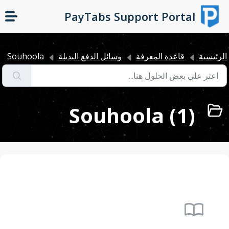
التخطّي إلى المحتوى الرئيسي
PayTabs Support Portal
لرئيسية
قاعدة المعرفة
وسائل الدفع البديلة
Souhoola
Souhoola (1)
import_contacts