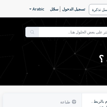
تسجيل الدخول
سجّل
Arabic
سل تذكرة
؟
 بالربط .
طباعة
ق من