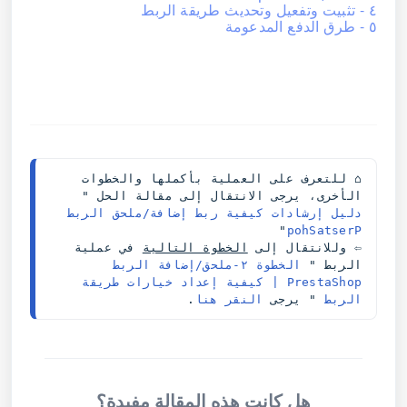
٤ - تثبيت وتفعيل وتحديث طريقة الربط
٥ - طرق الدفع المدعومة
⌂ للتعرف على العملية بأكملها والخطوات 
الأخرى، يرجى الانتقال إلى مقالة الحل "
دليل إرشادات كيفية ربط إضافة/ملحق الربط 
" 
PrestaShop
⇦ وللانتقال إلى 
الخطوة التالية
 في عملية 
الربط "
 الخطوة ٢-ملحق/إضافة الربط 
PrestaShop | كيفية إعداد خيارات طريقة 
الربط
" يرجى 
النقر هنا
.
هل كانت هذه المقالة مفيدة؟