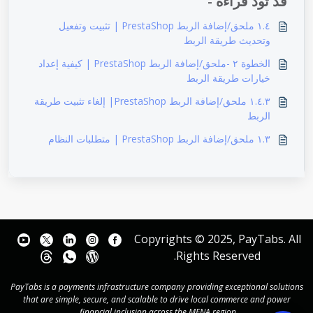
قد تود قراءة -
١.٤ ملحق/إضافة الربط PrestaShop | تثبيت وتفعيل
وتحديث طريقة الربط
الخطوة ٢ -ملحق/إضافة الربط PrestaShop | كيفية إعداد
خيارات طريقة الربط
١.٤.٣ ملحق/إضافة الربط PrestaShop| إلغاء تثبيت طريقة
الربط
١.٣ ملحق/إضافة الربط PrestaShop | متطلبات النظام
Copyrights © 2025, PayTabs. All
Rights Reserved.
PayTabs is a payments infrastructure company providing exceptional solutions
that are simple, secure, and scalable to drive local commerce and power
financial inclusion across the MENA region.