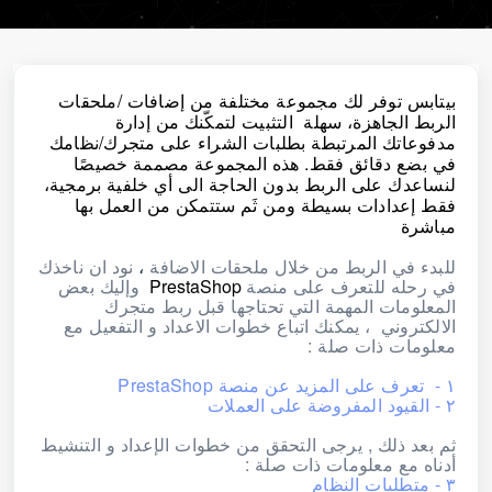
بيتابس توفر لك مجموعة مختلفة من إضافات /ملحقات
الربط الجاهزة، سهلة التثبيت لتمكّنك من إدارة
مدفوعاتك المرتبطة بطلبات الشراء على متجرك/نظامك
في بضع دقائق فقط. هذه المجموعة مصممة خصيصًا
لنساعدك على الربط بدون الحاجة الى أي خلفية برمجية،
فقط إعدادات بسيطة ومن ثَم ستتمكن من العمل بها
مباشرة
للبدء في الربط من خلال ملحقات الاضافة
،
نود ان ناخذك
في رحله للتعرف على منصة
PrestaShop
وإليك بعض
المعلومات المهمة التي تحتاجها قبل
ربط متجرك
الالكتروني ، يمكنك اتباع خطوات الاعداد و التفعيل مع
معلومات ذات صلة :
١ - تعرف على المزيد عن منصة PrestaShop
٢ - القيود المفروضة على العملات
ثم بعد ذلك , يرجى التحقق من خطوات الإعداد و التنشيط
أدناه مع معلومات ذات صلة :
٣ - متطلبات النظام