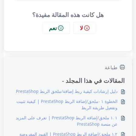
هل كانت هذه المقالة مفيدة؟
لا
نعم
طباعة
المقالات في هذا المجلد -
دليل إرشادات كيفية ربط إضافة/ملحق الربط PrestaShop
الخطوة ١ -ملحق/إضافة الربط PrestaShop | كيفية تثبيت
وتفعيل طريقة الربط
١ .١ ملحق/إضافة الربط PrestaShop | تعرف على المزيد
عن منصة PrestaShop
١.٢ ملحق/إضافة الربط PrestaShop | القيود المفروضة