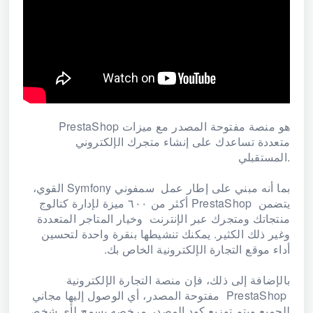
PrestaShop هو منصة مفتوحة المصدر مع ميزات
متعددة تساعدك على إنشاء متجرك الإلكتروني
المستقبلي.
بما أنه مبني على إطار عمل سمفوني Symfony القوي،
يتضمن PrestaShop أكثر من ٦٠٠ ميزة لإدارة كتالوج
منتجاتك ومتجرك عبر الإنترنت وخيار المتاجر المتعددة
وغير ذلك الكثير. يمكنك تنشيطها بنقرة واحدة لتحسين
أداء موقع التجارة الإلكترونية الخاص بك.
بالإضافة إلى ذلك، فإن منصة التجارة الإلكترونية
PrestaShop مفتوحة المصدر، أي الوصول إليها مجاني
للجميع ويتم توزيع كود المصدر مرخصه يسمح لأي شخص