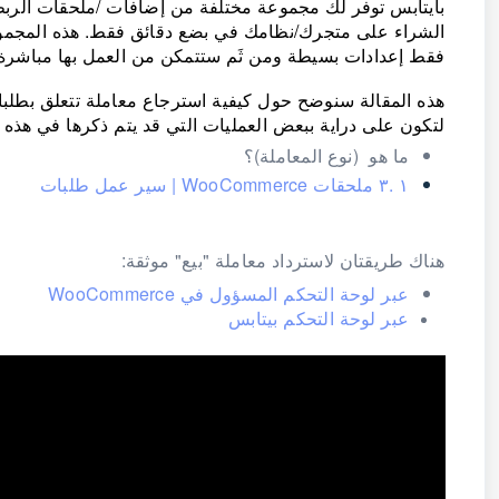
بايتابس توفر لك مجموعة مختلفة من إضافات /ملحقات الربط 
الشراء على متجرك/نظامك في بضع دقائق فقط. هذه المجموع
فقط إعدادات بسيطة ومن ثَم ستتمكن من العمل بها مباشرة
لتكون على دراية ببعض العمليات التي قد يتم ذكرها في هذه ا
ما هو (نوع المعاملة)؟
١ .٣ ملحقات WooCommerce | سير عمل طلبات
هناك طريقتان لاسترداد معاملة "بيع" موثقة:
عبر لوحة التحكم المسؤول في WooCommerce
عبر لوحة التحكم بيتابس