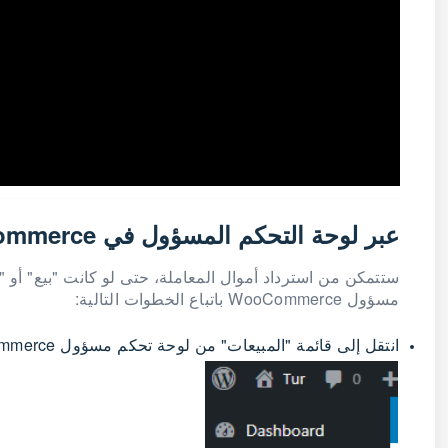
عبر لوحة التحكم المسؤول في WooCommerce
مسؤول WooCommerce باتباع الخطوات التالية:
انتقل إلى قائمة "المبيعات" من لوحة تحكم مسؤول WooCommerce ، ثم حدد "الطلبات" من القائمة الفرعية كما هو موضح أدناه: