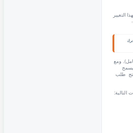
 يتأثر/يتم تحديث طلب WooCommerce الخاص بك بهذا التغيير
.
إذا لم يتم تاهيل الخيار هذه، فسيتم متابعة المعاملة بشكل طبيعي، ومع ذلك، لن يتم إخطار/تحديث موقعك/متجرك 
امل). ومع
WooC الخاص بك (والذي يسمح
المنتج طلب