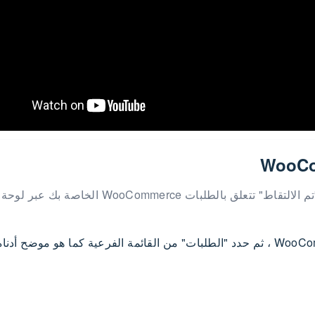
ستتمكن من استرداد أموال المعاملة، حتى لو كانت "بيع" أو "تم الالتقاط" تتعلق بالطلبات WooCommerce