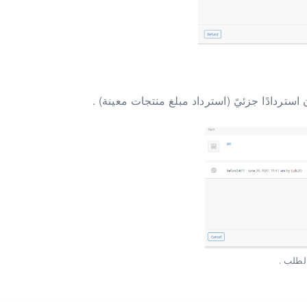
 استردادًا جزئيً (استرداد مبلغ منتجات معينة) .
الطلب .