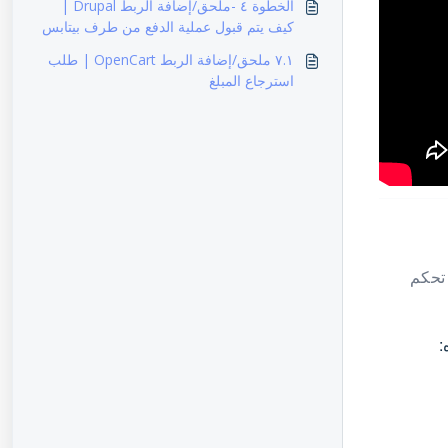
الخطوة ٤ -ملحق/إضافة الربط Drupal |
كيف يتم قبول عملية الدفع من طرف بيتابس
٧.١ ملحق/إضافة الربط OpenCart | طلب
استرجاع المبلغ
 الخاصة بك عبر لوحة تحكم