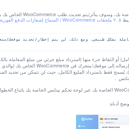
يمكنك إجراء الاسترداد مباشرة من لوحة التحكم بيتابس الخاصة بك، وسوف
شيط
٥ .٢ ملحقات WooCommerce | السماح إشعارات الدفع الفورية
امل) أو التقاط جزء منها (استرداد مبلغ جزئي من مبلغ المعاملة بالك
ذلك، بالنسبة لإشعار IPN (إشعارات الدفع الفورية) الذي تم إرساله إلى موقعك/متجرك في ommerce
خاص بك بهذا الاسترداد)، يُسمح فقط باسترداد الملبغ الكامل، حيث لن تتمكن من تحديد 
ضح أدناه: