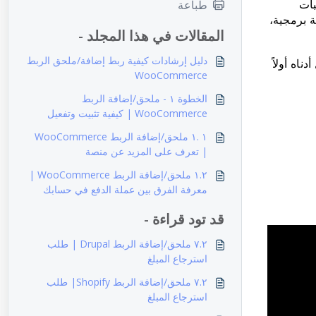
بات
طباعة
 برمجية،
المقالات في هذا المجلد -
دليل إرشادات كيفية ربط إضافة/ملحق الربط
ت الحلول أدناه أولاً
WooCommerce
الخطوة ١ - ملحق/إضافة الربط
WooCommerce | كيفية تثبيت وتفعيل
طريقة الربط
١ .١ ملحق/إضافة الربط WooCommerce
| تعرف على المزيد عن منصة
WooCommerce
١.٢ ملحق/إضافة الربط WooCommerce |
معرفة الفرق بين عملة الدفع في حسابك
وعملة في صفحة الدفع
قد تود قراءة -
٧.٢ ملحق/إضافة الربط Drupal | طلب
استرجاع المبلغ
٧.٢ ملحق/إضافة الربط Shopify| طلب
استرجاع المبلغ