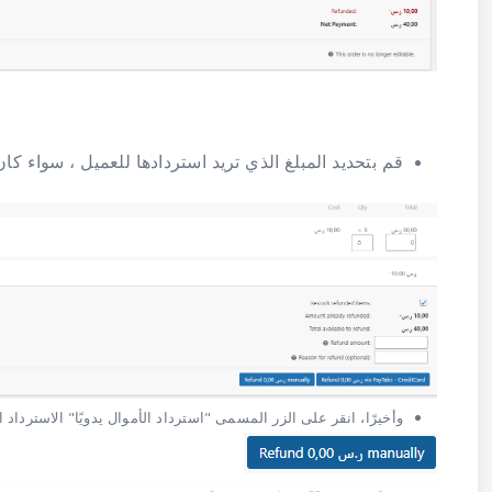
قم بتحديد المبلغ الذي تريد استردادها للعميل ، سواء كان
وأخيرًا، انقر على الزر المسمى "استرداد الأموال يدويًا" الاسترداد 