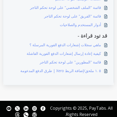
قائمة "الملف الشخصي" على لوحة تحكم التاجر
قائمة "الفريق" على لوحة تحكم التاجر
أدوار المستخدم والصلاحيات
قد تود قراءة -
ماهي سجلات إشعارات الدفع الفورية المرسلة ؟
كيفية إعادة إرسال إشعارات الدفع الفورية الفاشلة
قائمة "المطورين" على لوحة تحكم التاجر
٥ .١ ملحق/إضافة الربط Xero | طرق الدفع المدعومة
Copyrights © 2025, PayTabs. All
Rights Reserved.