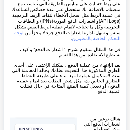
على ربط حسابك على بيتابس بالطريقة التي تتناسب مع
منصتك، بالاضافة انك ستحصل على عدة خصائص لتساعدك
في عملية الربط مثل: سجل الأخطاء لنقاط الربط البرمجية
(API Logs)و اشعارات الدفع الفورية(IPNs) و البطاقات
التجريبية وكل ما تحتاجه لاتمام عملية الربط التقني بشكل
سلس و سهل، ادارة اشعارات الدفع جزء لا يتجزأ من
لوحة
التحكم الخاصة بالمطورين
.
في هذا المقال سنقوم بشرح " اشعارات الدفع" و كيف
تستطيع الاستفادة من هذا القسم
بعد الإنتهاء من عملية الدفع ، يمكنك الإعتماد على أحدى
الطرق المذكورة هنا لتحديث نظامك بحالة المعاملة التي
تمت لاستكمال عملية البيع بناء على طبيعة النشاط
التجاري الخاص بك،
مثل شحن الطلب بعد اتمام عملية
الدفع ، أو تعديل كمية المنتج المتاحة في حال فشلت
عملية الدفع.
هنالك نوعين من
اشعارات الدفع التي
يمكن تفعيلها في