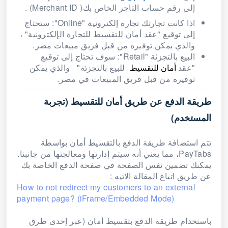
إلى رقم حساب التاجر الخاص بك( Merchant ID) .
اذا كانت تجارتك تجارة إلكترونية "Online": ستحتاج
إلى توقيع "عقد أمان للتقسيط للتجارة الإلكترونية" ،
والذي يمكن توفيره من قبل فريق مبيعات مصر.
البيع بالتجزئة "Retail": سوف تحتاج إلى توقيع
"عقد
أمان للتقسيط
للبيع بالتجزئة" والذي يمكن
توفيره من قبل فريق المبيعات في مصر.
طريقة الدفع عن طريق أمان للتقسيط (تجربة
المستخدم)
تتم استضافة طريقة الدفع بالتقسيط أمان بواسطة
PayTabs، مما يعني أنه سيتم إدارتها ومعالجتها من جانبنا.
يمكنك تضمين نفس الصفحة في صفحة الدفع الخاصة بك
عن طريق اتباع المقالة الاتيه :
How to not redirect my customers to an external
payment page? (iFrame/Embedded Mode)
باستخدام طريقة الدفع بتقسيط أمان (عبر إحدى طرق